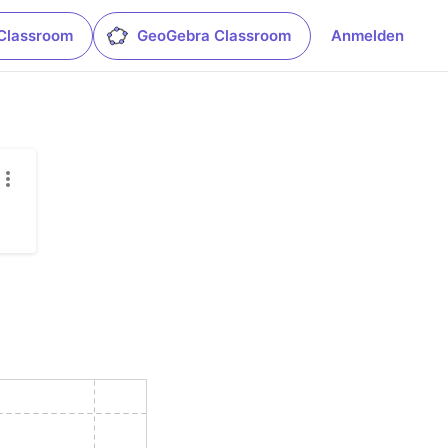
Classroom
GeoGebra Classroom
Anmelden