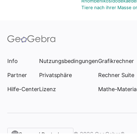
Rhombenikosidodekaede
Tiere nach ihrer Masse o
Info
Nutzungsbedingungen
Grafikrechner
Partner
Privatsphäre
Rechner Suite
Hilfe-Center
Lizenz
Mathe-Materia
©
2026
GeoGebra®
German / Deutsch (Österreich)‎