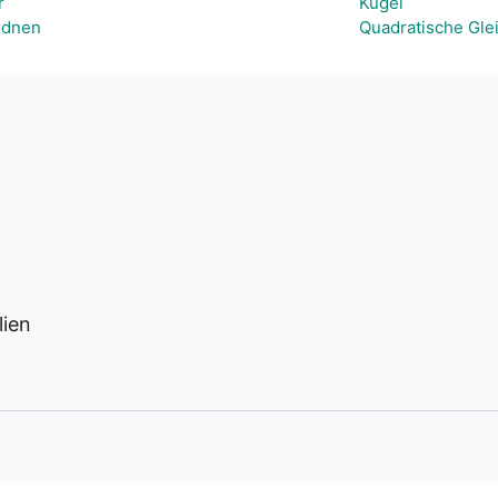
r
Kugel
rdnen
Quadratische Gle
lien