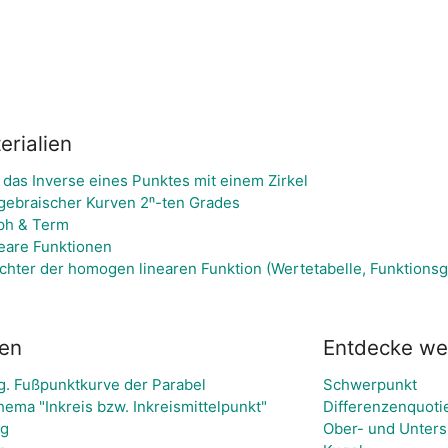
rialien
 das Inverse eines Punktes mit einem Zirkel
lgebraischer Kurven 2ⁿ-ten Grades
aph & Term
eare Funktionen
ichter der homogen linearen Funktion (Wertetabelle, Funktions
ien
Entdecke we
g. Fußpunktkurve der Parabel
Schwerpunkt
ma "Inkreis bzw. Inkreismittelpunkt"
Differenzenquoti
ng
Ober- und Unte