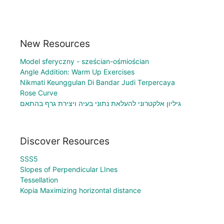
New Resources
Model sferyczny - sześcian-ośmiościan
Angle Addition: Warm Up Exercises
Nikmati Keunggulan Di Bandar Judi Terpercaya
Rose Curve
גיליון אלקטרוני להעלאת נתוני בעיה ויצירת גרף בהתאם
Discover Resources
SSS5
Slopes of Perpendicular LInes
Tessellation
Kopia Maximizing horizontal distance