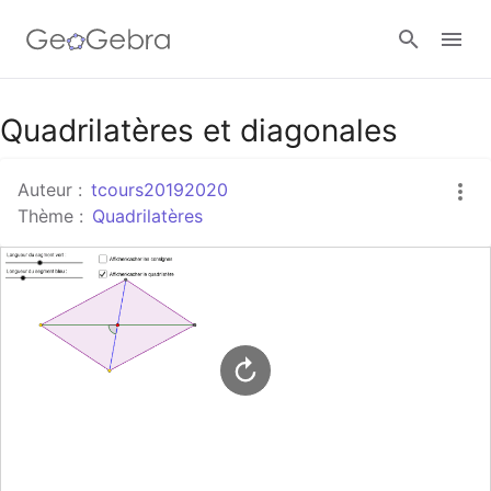
Google Classroom
Quadrilatères et diagonales
Auteur :
tcours20192020
Classe GeoGebra
Thème :
Quadrilatères
Se connecter