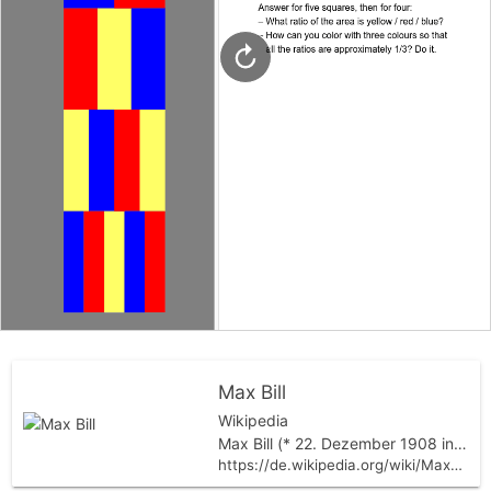
Max Bill
Wikipedia
Max Bill (* 22. Dezember 1908 in Winterthur; † 9. Dezember 1994 in Berlin) war ein Schweizer Architekt, Künstler (insbesondere Plastiker und Kunstmaler). Als Maler war er einer der Vertreter der Zürcher Schule der Konkreten. Er arbeitete als Hochschullehrer und gehörte von 1967 bis 1971 dem Nationalrat der Schweizerischen Eidgenossenschaft an. Leben Max Bill, Sohn von Marie Bill, geborener Geiger, und des Eisenbahnbeamten Erwin Bill, war ein Neffe des Malers Ernst Samuel Geiger und hielt sich oft auf dessen Anwesen in Ligerz auf. Bill machte von 1924 bis 1927 eine Lehre als Silberschmied an der Kunstgewerbeschule Zürich. Im Alter von 16 Jahren wurde er 1925 mit seinen Schülerarbeiten an die Exposition internationale des Arts Décoratifs et industriels modernes in Paris eingeladen, wo ihn besonders die Werke von Le Corbusier, Konstantin Stepanowitsch Melnikow und Josef Hoffmann beeindruckten. 1925 gewann er in einem offenen Wettbewerb für die Schokoladenfabrik Suchard ebenfalls den ersten Preis mit seinem Plakatentwurf. Von 1927 bis 1928 studierte er in Dessau am Bauhaus, wo zu dieser Zeit Josef Albers, Wassily…
https://de.wikipedia.org/wiki/Max_Bill