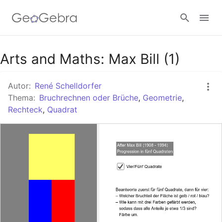
Google Classroom
Arts and Maths: Max Bill (1)
Autor:
René Schelldorfer
GeoGebra Classroom
Thema:
Bruchrechnen oder Brüche
,
Geometrie
,
Rechteck
,
Quadrat
Anmelden