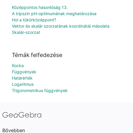
Középpontos hasonlóság 13.
A tripszin pH-optimumának meghatározása
Hol a tükörközéppont?
Vektor és skalár szorzatának koordinátái másolata
Skalár-szorzat
Témák felfedezése
Kocka
Függvények
Határérték
Logaritmus
Trigonometrikus függvények
Bővebben