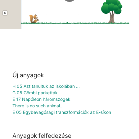
Új anyagok
H 05 Azt tanultuk az iskolában ...
G 05 Gömbi parketták
E 17 Napóleon háromszögek
There is no such animal...
E 05 Egybevágósági transzformációk az E-síkon
Anyagok felfedezése