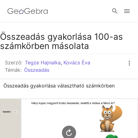
Google Classroom
Összeadás gyakorlása 100-as
számkörben másolata
GeoGebra Classroom
Szerző:
Tegze Hajnalka
,
Kovács Éva
Témák:
Összeadás
Bejelentkezés
Összeadás gyakorlása választható számkörben