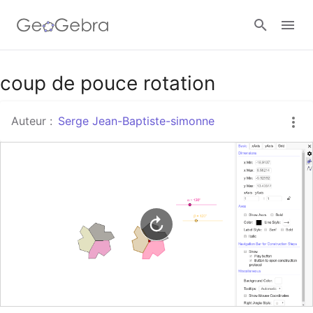
Google Classroom
coup de pouce rotation
Auteur :
Serge Jean-Baptiste-simonne
Classe GeoGebra
Se connecter