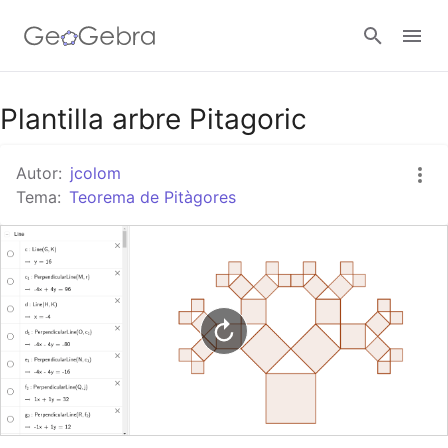
Google Classroom
Plantilla arbre Pitagoric
Autor:
jcolom
Aula GeoGebra
Tema:
Teorema de Pitàgores
Valideu-vos