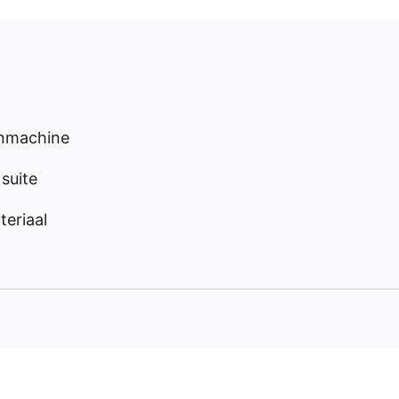
enmachine
suite
eriaal