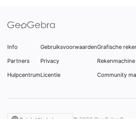
Info
Gebruiksvoorwaarden
Grafische rek
Partners
Privacy
Rekenmachine 
Hulpcentrum
Licentie
Community mat
©
2026
GeoGebra®
Dutch / Nederlands‎ (België)‎