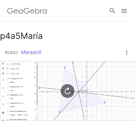
Google Classroom
p4a5María
Autor:
Maresclil
GeoGebra Classroom
Abrir sesión