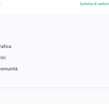
i
Somma di vettori
rafica
ici
 comunità