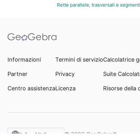
Rette parallele, trasversali e segment
Informazioni
Termini di servizio
Calcolatrice g
Partner
Privacy
Suite Calcolatr
Centro assistenza
Licenza
Risorse della
©
2026
GeoGebra®
Italian / Italiano‎