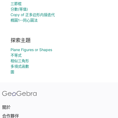
三節棍
分數(等值)
Copy of 正多边形内接迭代
橢圓1--同心圓法
探索主題
Plane Figures or Shapes
不等式
相似三角形
多項式函數
圖
關於
合作夥伴