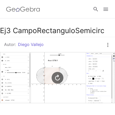
Google Classroom
Ej3 CampoRectanguloSemicirc
Autor:
Diego Vallejo
GeoGebra Classroom
Abrir sesión