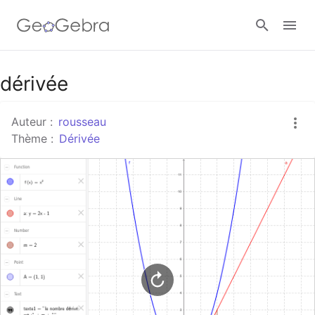
Google Classroom
dérivée
Auteur :
rousseau
Classe GeoGebra
Thème :
Dérivée
Se connecter