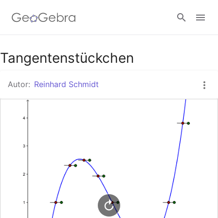
Google Classroom
Tangentenstückchen
Autor:
Reinhard Schmidt
GeoGebra Classroom
Anmelden