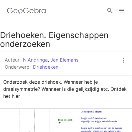
Google Classroom
Driehoeken. Eigenschappen
onderzoeken
GeoGebra Klaslokaal
Auteur:
N.Andringa
,
Jan Elemans
Onderwerp:
Driehoeken
Aanmelden
Onderzoek deze driehoek. Wanneer heb je 
draaisymmetrie? Wanneer is die gelijkzijdig etc. Ontdek 
het hier