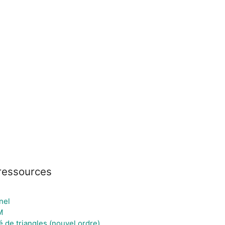
ressources
nel
M
té de triangles (nouvel ordre)