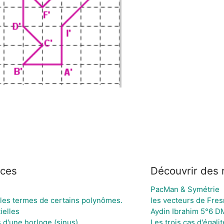
rces
Découvrir des 
PacMan & Symétrie
r les termes de certains polynômes.
les vecteurs de Fres
ielles
Aydin Ibrahim 5°6 D
 d'une horloge (sinus)
Les trois cas d'égali