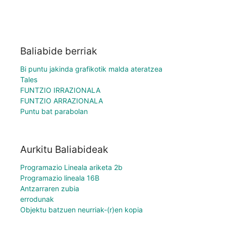
Baliabide berriak
Bi puntu jakinda grafikotik malda ateratzea
Tales
FUNTZIO IRRAZIONALA
FUNTZIO ARRAZIONALA
Puntu bat parabolan
Aurkitu Baliabideak
Programazio Lineala ariketa 2b
Programazio lineala 16B
Antzarraren zubia
errodunak
Objektu batzuen neurriak-(r)en kopia