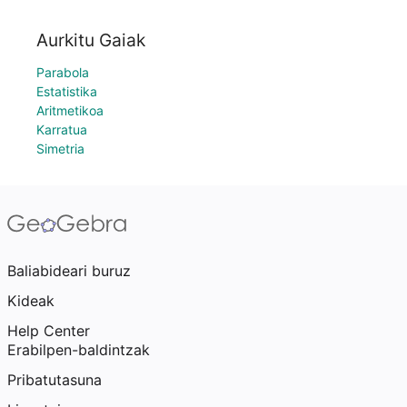
Aurkitu Gaiak
Parabola
Estatistika
Aritmetikoa
Karratua
Simetria
Baliabideari buruz
Kideak
Help Center
Erabilpen-baldintzak
Pribatutasuna