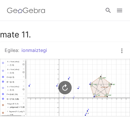
Google Classroom
mate 11.
Egilea:
ionmaiztegi
GeoGebra Classroom
Hasi saioa