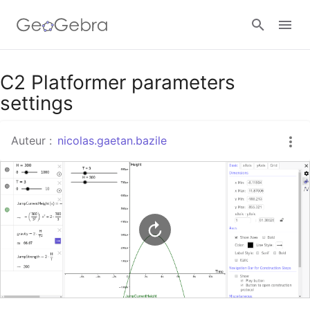
Google Classroom
C2 Platformer parameters
settings
Classe GeoGebra
Auteur :
nicolas.gaetan.bazile
Se connecter