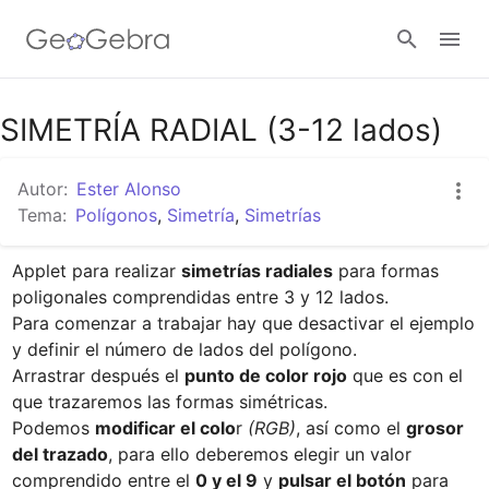
Google Classroom
SIMETRÍA RADIAL (3-12 lados)
Autor:
Ester Alonso
GeoGebra Classroom
Tema:
Polígonos
,
Simetría
,
Simetrías
Applet para realizar 
simetrías radiales
 para formas 
Abrir sesión
poligonales comprendidas entre 3 y 12 lados.

Para comenzar a trabajar hay que desactivar el ejemplo 
y definir el número de lados del polígono.

Arrastrar después el 
punto de color rojo
 que es con el 
que trazaremos las formas simétricas.

Podemos 
modificar el colo
r 
(RGB)
, así como el 
grosor 
del trazado
, para ello deberemos elegir un valor 
comprendido entre el 
0 y el 9
 y 
pulsar el botón
 para 