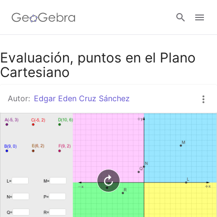
Google Classroom
Evaluación, puntos en el Plano
Cartesiano
GeoGebra Classroom
Autor:
Edgar Eden Cruz Sánchez
Abrir sesión