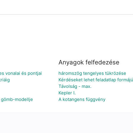
Anyagok felfedezése
 vonalai és pontjai
háromszög tengelyes tükrözése
riáig
Kérdéseket lehet feladatlap formáj
Távolság - max.
Kepler I.
ia gömb-modellje
A kotangens függvény