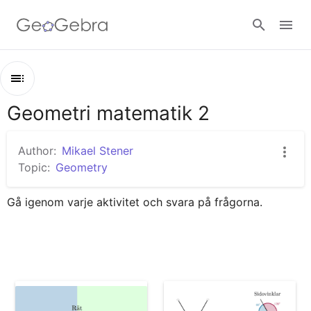
Google Classroom
Geometri matematik 2
Outline
GeoGebra Classroom
Geometri matematik 2
Author:
Mikael Stener
Olika stora vinklar
Topic:
Geometry
Sign in
Sidovinklar och vertikalvinklar
Gå igenom varje aktivitet och svara på frågorna.
Alternatvinklar och likbenägna vinklar
Bisektris
Yttervinkelsatsen
Termer i cirklar