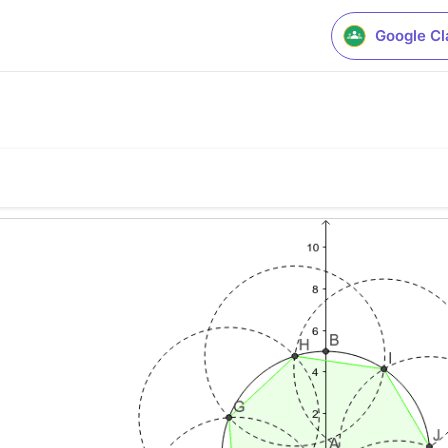
Google C