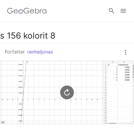
Google Classroom
s 156 kolorit 8
Forfatter
renheljonas
GeoGebra Classroom
Log ind