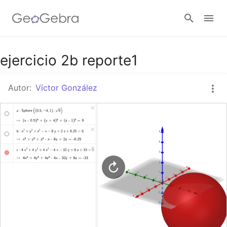
Google Classroom
ejercicio 2b reporte1
Autor:
Víctor González
GeoGebra Classroom
Abrir sesión