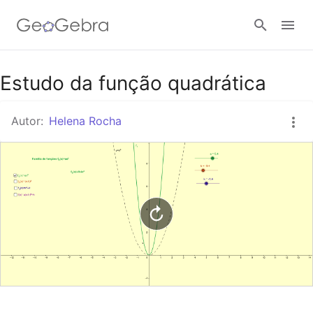
Google Classroom
Estudo da função quadrática
Autor:
Helena Rocha
GeoGebra Classroom
Entrar