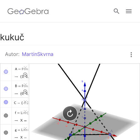
Google Classroom
kukuč
Autor:
MartinSkvrna
GeoGebra Třída
Přihlásit