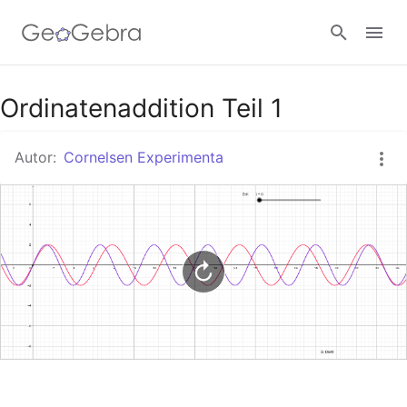
Google Classroom
Ordinatenaddition Teil 1
Autor:
Cornelsen Experimenta
GeoGebra Classroom
Anmelden