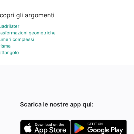
copri gli argomenti
adrilateri
rasformazioni geometriche
umeri complessi
risma
ettangolo
Scarica le nostre app qui: