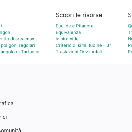
Scopri le risorse
S
ri
Euclide e Pitagora
Qu
ngoli
Equivalenza
T
ritto di area max
la piramide
N
poligoni regolari
Criterio di similitudine - 3°
P
riangolo di Tartaglia
Traslazioni Orizzontali
R
rafica
ici
 comunità