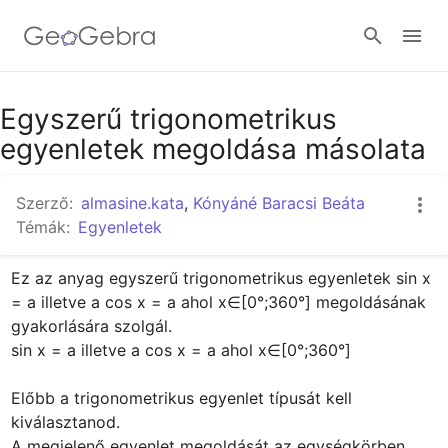
Google Classroom
Egyszerű trigonometrikus
egyenletek megoldása másolata
GeoGebra Classroom
Szerző:
almasine.kata
,
Kónyáné Baracsi Beáta
Témák:
Egyenletek
Bejelentkezés
Ez az anyag egyszerű trigonometrikus egyenletek sin⁡ x 
= a illetve a cos x = a ahol x∈[0°;360°] megoldásának 
gyakorlására szolgál.

sin⁡ x = a illetve a cos x = a ahol x∈[0°;360°]

Előbb a trigonometrikus egyenlet típusát kell 
kiválasztanod.

A megjelenő egyenlet megoldását az egységkörben 