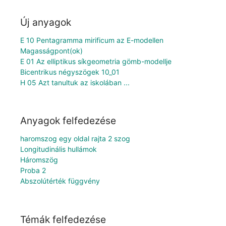
Új anyagok
E 10 Pentagramma mirificum az E-modellen
Magasságpont(ok)
E 01 Az elliptikus síkgeometria gömb-modellje
Bicentrikus négyszögek 10_01
H 05 Azt tanultuk az iskolában ...
Anyagok felfedezése
haromszog egy oldal rajta 2 szog
Longitudinális hullámok
Háromszög
Proba 2
Abszolútérték függvény
Témák felfedezése