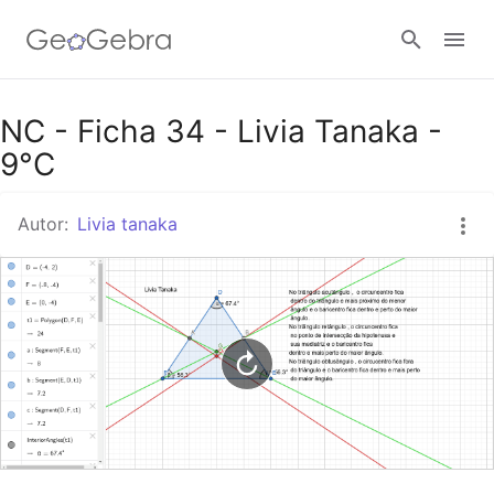
Google Classroom
NC - Ficha 34 - Livia Tanaka -
9°C
Tarefa
Autor:
Livia tanaka
Entrar no sistema