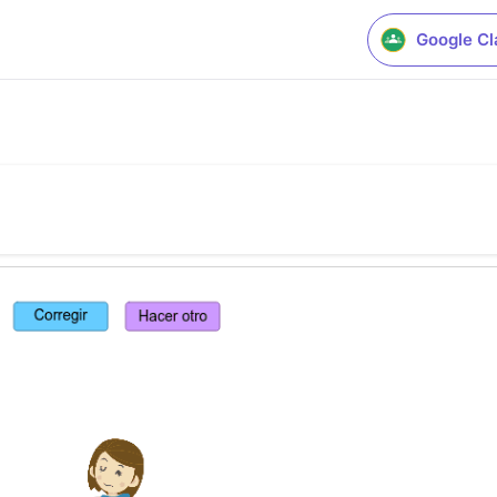
Google C