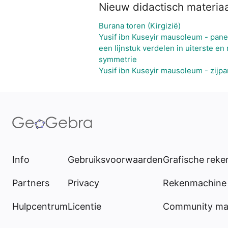
Nieuw didactisch materiaa
Burana toren (Kirgizië)
Yusif ibn Kuseyir mausoleum - pan
een lijnstuk verdelen in uiterste en
symmetrie
Yusif ibn Kuseyir mausoleum - zijpa
Info
Gebruiksvoorwaarden
Grafische rek
Partners
Privacy
Rekenmachine 
Hulpcentrum
Licentie
Community mat