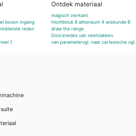
l
Ontdek materiaal
magisch vierkant
eel boven ingang
Hoofdstuk 8 atheneum 4 wiskunde B
 middelste reden
draw the range
Doorsnedes van veelvlakken
neel 1
van parametervgl. naar cartesische vgl.
enmachine
suite
eriaal