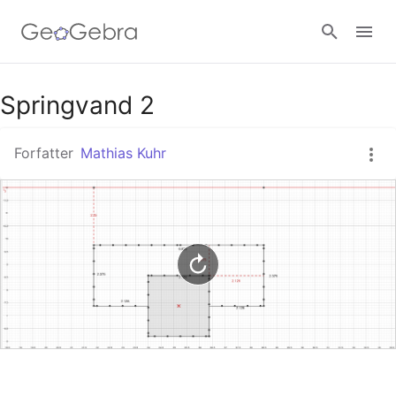
Google Classroom
Springvand 2
Forfatter
Mathias Kuhr
GeoGebra Classroom
Log ind