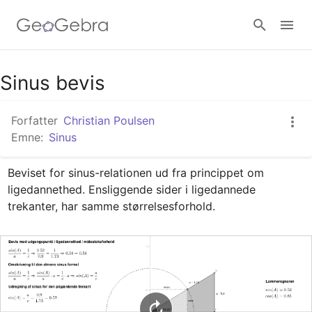
Google Classroom
Sinus bevis
Forfatter
Christian Poulsen
GeoGebra Classroom
Emne:
Sinus
Beviset for sinus-relationen ud fra princippet om 
Log ind
ligedannethed. Ensliggende sider i ligedannede 
trekanter, har samme størrelsesforhold.