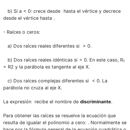
   b) Si a < 0: crece desde 
 hasta el vértice y decrece 
desde el vértice hasta 
.

- Raíces o ceros: 

   a) Dos raíces reales diferentes si 
 > 0. 

   b) Dos raíces reales idénticas si 
= 0. En este caso, R
1
= R2 y la parábola es tangente al eje X.

   c) Dos raíces complejas diferentes si 
 < 0. La 
parábola no cruza al eje X.

La expresión 
 recibe el nombre de 
discriminante
.

Para obtener las raíces se resuelve la ecuación que 
resulta de igualar el polinomio a cero: 
. Normalmente se 
hace por la fórmula general de la ecuación cuadrática o 