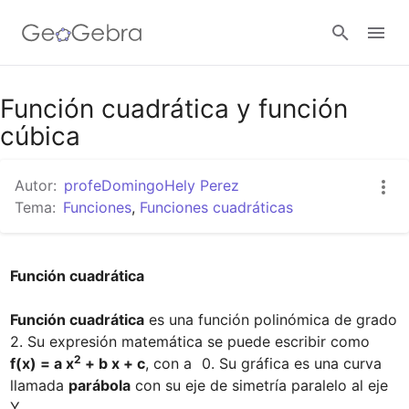
Google Classroom
Función cuadrática y función
cúbica
GeoGebra Classroom
Autor:
profeDomingoHely Perez
Tema:
Funciones
,
Funciones cuadráticas
Abrir sesión
Función cuadrática

Función cuadrática
 es una función polinómica de grado 
2. Su expresión matemática se puede escribir como 
2
f(x) = a x
 + b x + c
, con a 
 0. Su gráfica es una curva 
llamada 
parábola
 con su eje de simetría paralelo al eje 
Y.
