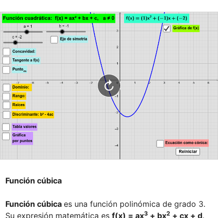
Función cúbica

Función cúbica 
es una función polinómica de grado 3. 
3
2
Su expresión matemática es 
f(x) = ax
 + bx
 + cx + d
.
