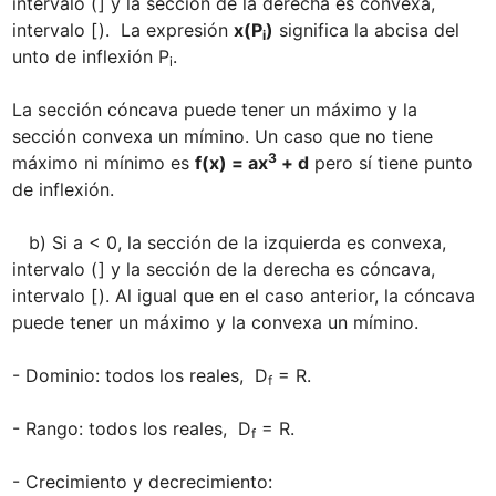
intervalo (
] y la sección de la derecha es convexa, 
intervalo [
).  La expresión 
x(P
)
 significa la abcisa del 
i
unto de inflexión P
.

i
La sección cóncava puede tener un máximo y la 
sección convexa un mímino. Un caso que no tiene 
3
máximo ni mínimo es 
f(x) = ax
 + d
 pero sí tiene punto 
de inflexión.

   b) Si a < 0, la sección de la izquierda es convexa, 
intervalo (
] y la sección de la derecha es cóncava, 
intervalo [
). Al igual que en el caso anterior, la cóncava 
puede tener un máximo y la convexa un mímino.

- Dominio: todos los reales,  D
 = R.

f
- Rango: todos los reales,  D
 = R.

f
- Crecimiento y decrecimiento:
