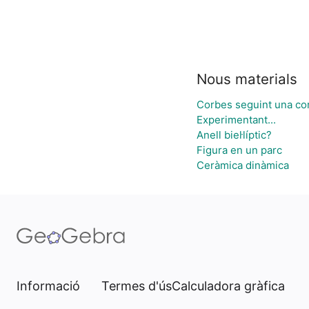
Nous materials
Corbes seguint una co
Experimentant...
Anell biel·líptic?
Figura en un parc
Ceràmica dinàmica
Informació
Termes d'ús
Calculadora gràfica