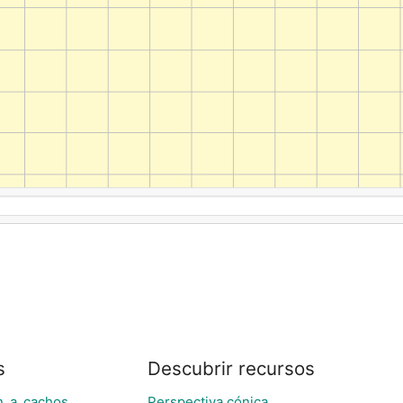
s
Descubrir recursos
n_a_cachos
Perspectiva cónica