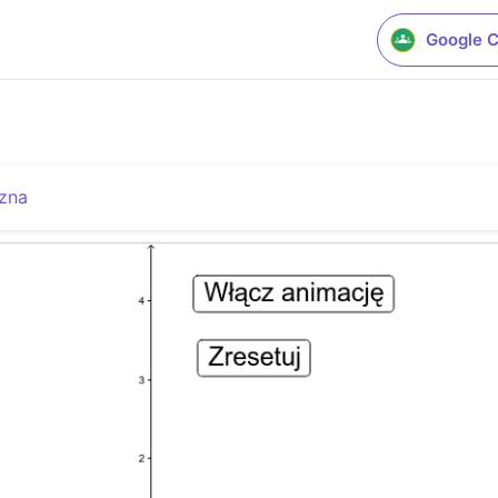
Google 
zna