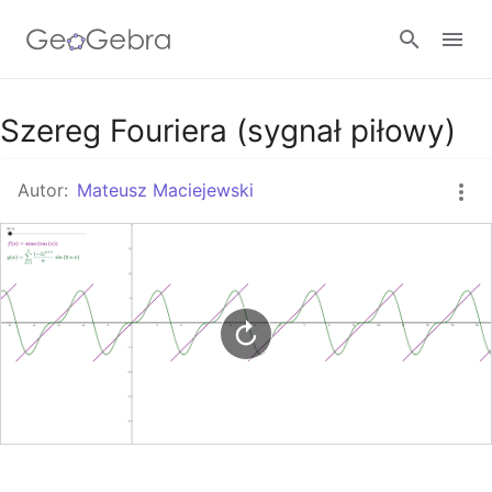
Google Classroom
Szereg Fouriera (sygnał piłowy)
Autor:
Mateusz Maciejewski
GeoGebra Classroom
Zaloguj się