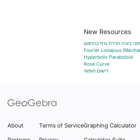
New Resources
תוני בעיה ויצירת גרף בהתאם
Fourier Lissajous (Mechan
Hyperbolic Paraboloid
Rose Curve
רישום חופשי
About
Terms of Service
Graphing Calculator
Partners
Privacy
Calculator Suite