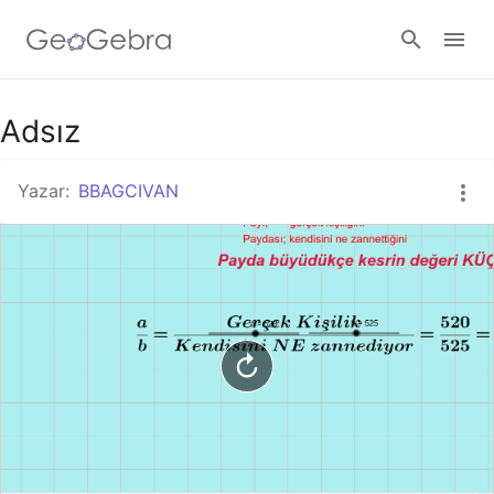
Google Classroom
Adsız
Yazar:
BBAGCIVAN
GeoGebra Ders
Giriş yap