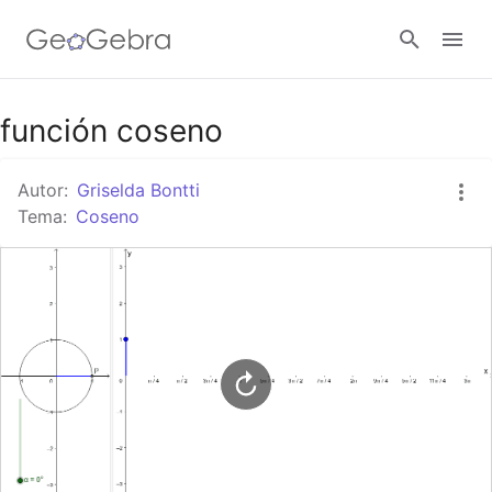
Google Classroom
función coseno
Autor:
Griselda Bontti
GeoGebra Classroom
Tema:
Coseno
Abrir sesión