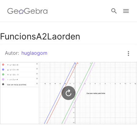
Google Classroom
FuncionsA2Laorden
Autor:
huglaogom
GeoGebra Classroom
Abrir sesión