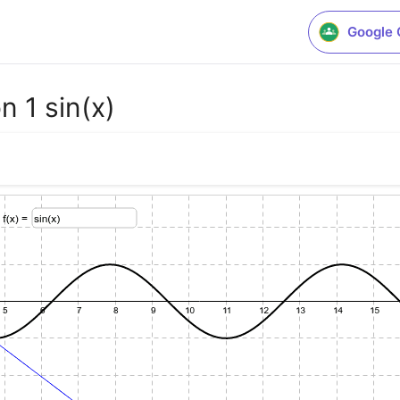
Google 
n 1 sin(x)