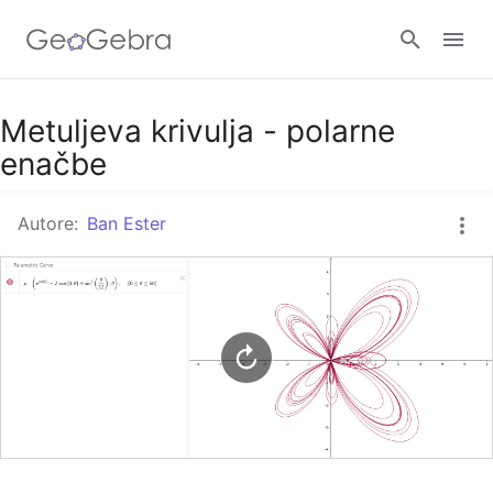
Google Classroom
Metuljeva krivulja - polarne
enačbe
GeoGebra Classroom
Autore:
Ban Ester
Accedi