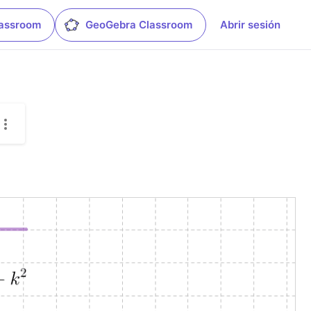
lassroom
GeoGebra Classroom
Abrir sesión