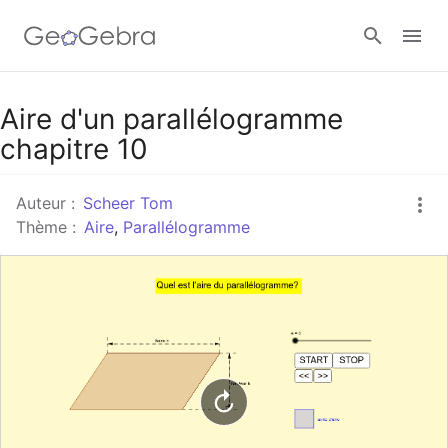
Google Classroom
Aire d'un parallélogramme
chapitre 10
Classe GeoGebra
Auteur :
Scheer Tom
Thème :
Aire
,
Parallélogramme
Se connecter