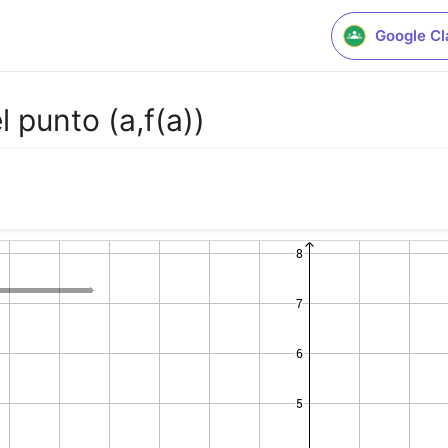
Google C
l punto (a,f(a))