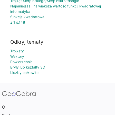
Trójkąt Sierpińskiego/Sierpinski's triangle
Najmniejsza i największa wartość funkcji kwadratowej
informatyka
funkcja kwadratowa
Z.1 s.148
Odkryj tematy
Trójkąty
Wektory
Powierzchnia
Bryły lub kształty 3D
Liczby całkowite
O