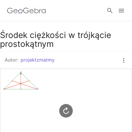
Google Classroom
Środek ciężkości w trójkącie
prostokątnym
GeoGebra Classroom
Autor:
projektzmatmy
Zaloguj się